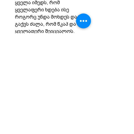
ყველა იმედს, რომ 
ყველაფერი ხდება ისე 
როგორც უნდა მოხდეს და შენ 
გაქვს ძალა, რომ წკაპ და 
ყველაფერი შეიცვალოს. 
რასაც გასხივოსნებულები 
ამბობენ, სულ მცირე, რომ 
სხვა ცხოვრება 
შესაძლებელია აქ - 
მართალია! 
#ინტერესსე
#interesse
#ლილა
ავტორი: ლილა