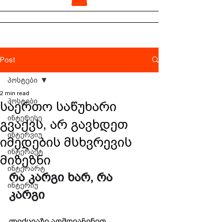
Post
პოსტები
2 min read
პოსტები
საერთო საწუხარი
ინტერესე
გვაქვს, არ გავხდეთ
ინტერვიუ
იმედების მსხვრევის
ინტერაქტ
მიზეზნი
ინტერარტ
რა კარგი ხარ, რა 
ინტერიუ
კარგი
ლექციაზე აღმოვაჩინეთ 