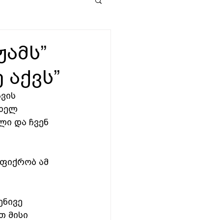
ჟამს”
 აქვს”
ვის 
ხელ 
ი და ჩვენ 
ფიქრობ ამ 
ნივე 
თ მისი 