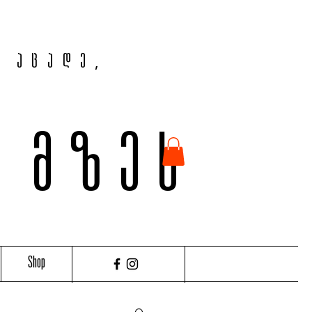
, აცადე,
ვ მზეს
Shop