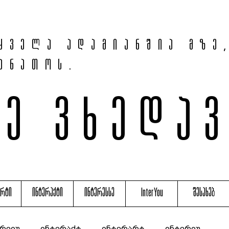
ყველა ადამიანშია მზე
ანათოს.
მე ვხედა
არტი
ინტერაქტი
ინტერესსე
InterYou
შესახებ
რვიუ
ინტერაქტ
ინტერარტ
ინტერიუ