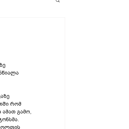
ზე 
ნწიალა 
აზე 
თში რომ 
 ამათ გამო, 
ონსმა. 
 გოლფის 