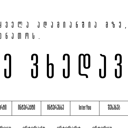
ყველა ადამიანშია მზე
ანათოს.
მე ვხედა
არტი
ინტერაქტი
ინტერესსე
InterYou
შესახებ
რვიუ
ინტერაქტ
ინტერარტ
ინტერიუ