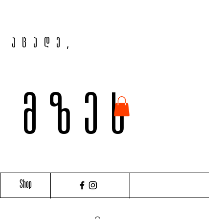
, აცადე,
ვ მზეს
Shop