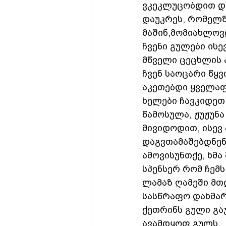
ვკეკლუცობდით და
დაუკრეს, რომელზ
მაშინ,მომიახლოვდ
ჩვენი გულები ის
მწველი ცეცხლის 
ჩვენ საოცარი წყვ
აკეთებდი ყველაფ
ხელები ჩავკიდეთ
წამოსულა, ჟუჟუნა 
მივიდოდით, ისევ 
დაგვთამაშებდნენ
ამოვისუნთქე, ხმა
სპენსერ რომ ჩემს
ლამაზ ღამეში მთლა
სასწრაფო დახმარ
ქეთრინს გული გა
ავამდყოფ გულს.  