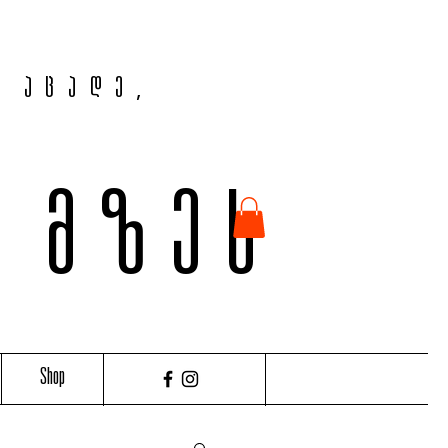
, აცადე,
ვ მზეს
Shop