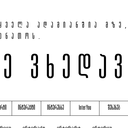
ყველა ადამიანშია მზე
ანათოს.
მე ვხედა
არტი
ინტერაქტი
ინტერესსე
InterYou
შესახებ
რვიუ
ინტერაქტ
ინტერარტ
ინტერიუ