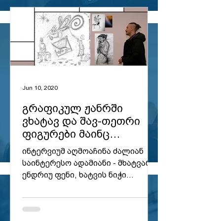
ციცერონი
ხასიათი ბედსა და
უბედობაზე, ბრძოლასა,
Jun 10, 2020
მარცხსა და გამარჯვებაში
იჭედება
გრაფიკულ ჟანრში
ვხატავ და შავ-თეთრი
ფიგურები მაინც
ცოცხლები რჩებიან ❚
ინტერვიუმ აღმოაჩინა ძალიან
Andrew Fann
საინტერესო ადამიანი - მხატვარი
ენდრიუ ფენი, ხატვის ნიჭი
მისალოც ბარათებს დაუკავშირა
ვოლტ დისნეი
და რომანტიულ ადამიანებს...
იფიქრე