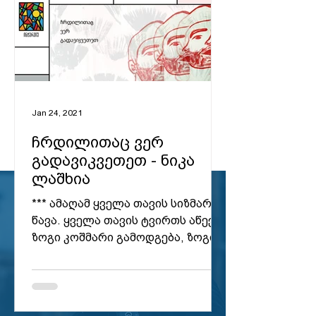
Jan 24, 2021
ჩრდილითაც ვერ
გადავიკვეთეთ - ნიკა
ლაშხია
*** ამაღამ ყველა თავის სიზმარში
კიანუ რივზი
წავა. ყველა თავის ტვირთს აწევს.
თუ არ ხარ ბედნიერი
ზოგი კოშმარი გამოდგება, ზოგი
გაიღვიძე
კი, ცხადივით მართალი. ზოგიც,
სიზმარში...