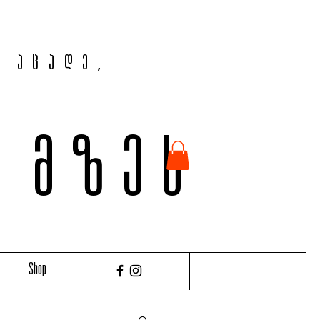
, აცადე,
ვ მზეს
Shop