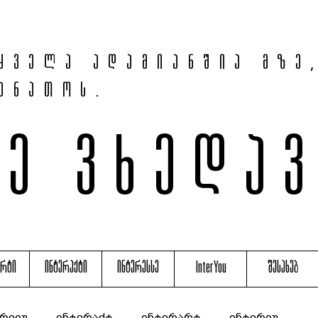
ყველა ადამიანშია მზე
ანათოს.
მე ვხედა
არტი
ინტერაქტი
ინტერესსე
InterYou
შესახებ
რვიუ
ინტერაქტ
ინტერარტ
ინტერიუ