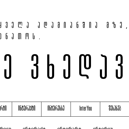
ყველა ადამიანშია მზე
ანათოს.
მე ვხედა
არტი
ინტერაქტი
ინტერესსე
InterYou
შესახებ
რვიუ
ინტერაქტ
ინტერარტ
ინტერიუ