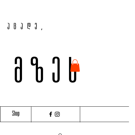
, აცადე,
ვ მზეს
Shop