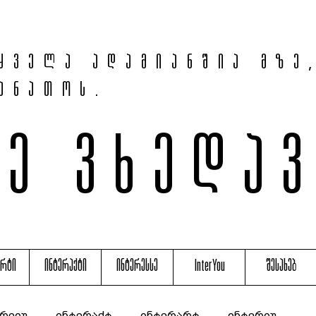
ყველა ადამიანშია მზე
ანათოს.
მე ვხედა
არტი
ინტერაქტი
ინტერესსე
InterYou
შესახებ
რვიუ
ინტერაქტ
ინტერარტ
ინტერიუ