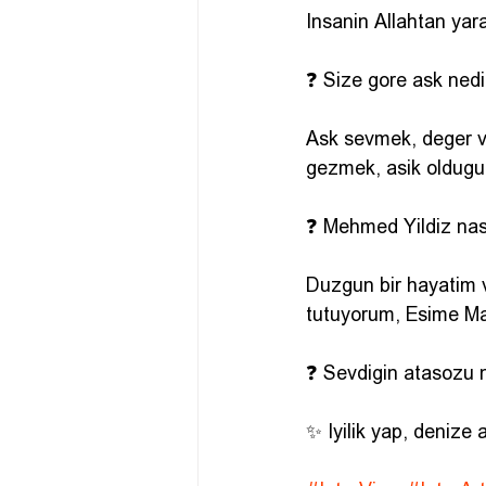
Insanin Allahtan yara
❓ Size gore ask nedi
Ask sevmek, deger v
gezmek, asik oldugu
❓ Mehmed Yildiz nasi
Duzgun bir hayatim v
tutuyorum, Esime Ma
❓ Sevdigin atasozu 
✨ Iyilik yap, denize a