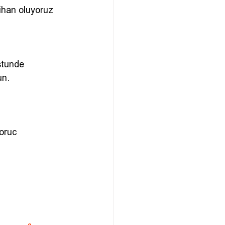
tihan oluyoruz
stunde 
un.
oruc 