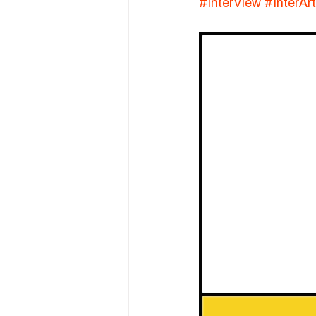
#InterView
#InterArt