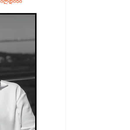
#ილდიზი