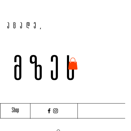
, აცადე,
ვ მზეს
Shop