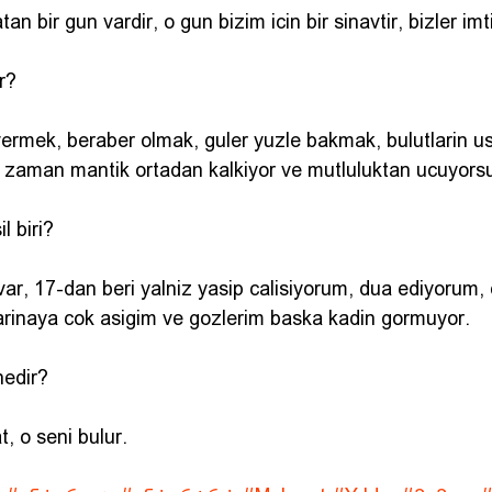
tan bir gun vardir, o gun bizim icin bir sinavtir, bizler im
r?
ermek, beraber olmak, guler yuzle bakmak, bulutlarin u
 zaman mantik ortadan kalkiyor ve mutluluktan ucuyors
l biri?
ar, 17-dan beri yalniz yasip calisiyorum, dua ediyorum, 
rinaya cok asigim ve gozlerim baska kadin gormuyor.
nedir?
t, o seni bulur.