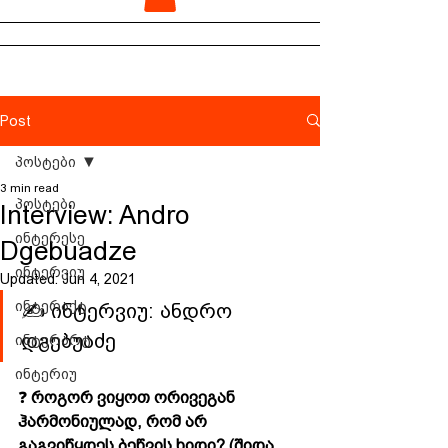
Post
პოსტები
3 min read
პოსტები
Interview: Andro
ინტერესე
Dgebuadze
ინტერვიუ
Updated:
Jun 4, 2021
ინტერაქტ
✍️ ინტერვიუ: ანდრო 
დგებუაძე
ინტერარტ
ინტერიუ
❓ 
როგორ ვიყოთ ორივეგან 
ჰარმონიულად, რომ არ 
გაგვიწყდეს ბეწვის ხიდი? (შიდა 