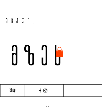
, აცადე,
ვ მზეს
Shop