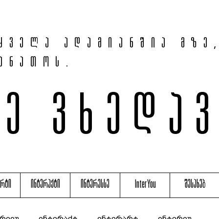
ყველა ადამიანშია მზე
ანათოს.
მე ვხედა
არტი
ინტერაქტი
ინტერესსე
InterYou
შესახებ
რვიუ
ინტერაქტ
ინტერარტ
ინტერიუ