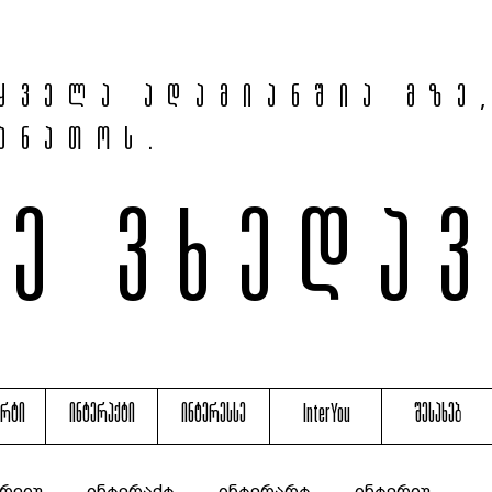
ყველა ადამიანშია მზე
ანათოს.
მე ვხედა
არტი
ინტერაქტი
ინტერესსე
InterYou
შესახებ
რვიუ
ინტერაქტ
ინტერარტ
ინტერიუ