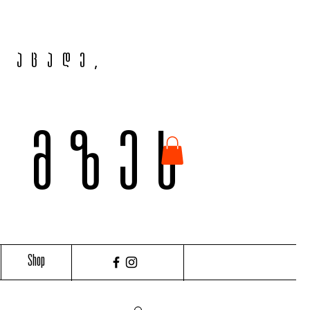
, აცადე,
ვ მზეს
Shop