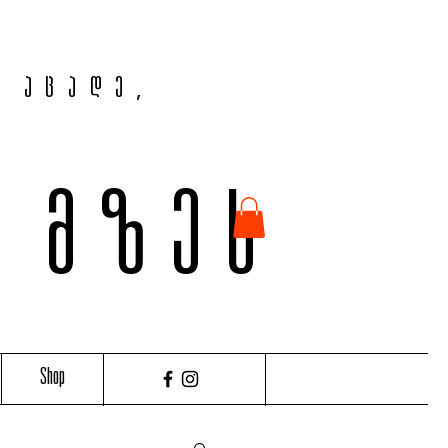
, აცადე,
ვ მზეს
Shop