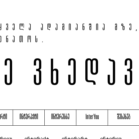
ყველა ადამიანშია მზე
ანათოს.
მე ვხედა
არტი
ინტერაქტი
ინტერესსე
InterYou
შესახებ
რვიუ
ინტერაქტ
ინტერარტ
ინტერიუ