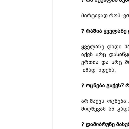
❓ 
რა შეუძლია შენ
მარტივად რომ  ვ
❓ 
რაშია ყველაზე
ყველაზე  დიდი  ძ
აქვს  არც  დასაწყ
ერთია  და  არც  
 იმად  ხდება.
❓ 
ოცნება გაქვს? 
არ მაქვს  ოცნება.
მიღწევას  ან  გად
❓ 
დამიბრუნე პასუხ