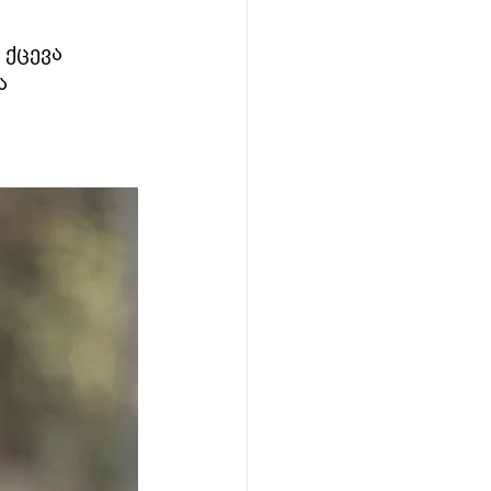
 ქცევა 
ა