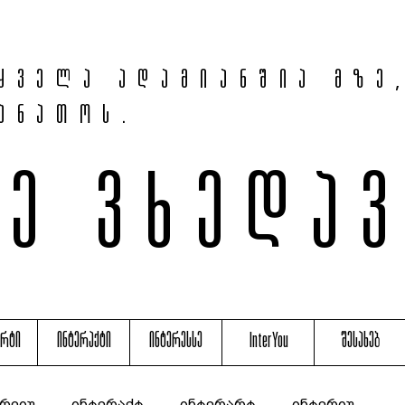
ყველა ადამიანშია მზე
ანათოს.
მე ვხედა
არტი
ინტერაქტი
ინტერესსე
InterYou
შესახებ
რვიუ
ინტერაქტ
ინტერარტ
ინტერიუ