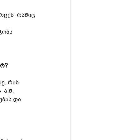
რცეს  რაშიც  
ჯობს  
არ?
ე. რას  
ა.შ.  
ბას და  