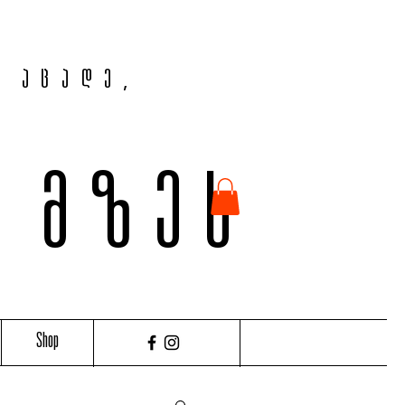
, აცადე,
ვ მზეს
Shop